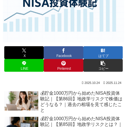
X
Facebook
はてブ
LINE
Pinterest
コピー
2025.10.24
2025.11.24
💰貯金1000万円から始めたNISA投資体
験記｜【第86回】地政学リスクで株価は
どうなる？｜過去の相場を見て感じたこ
と
💰貯金1000万円から始めたNISA投資体
験記｜【第85回】地政学リスクとは？｜