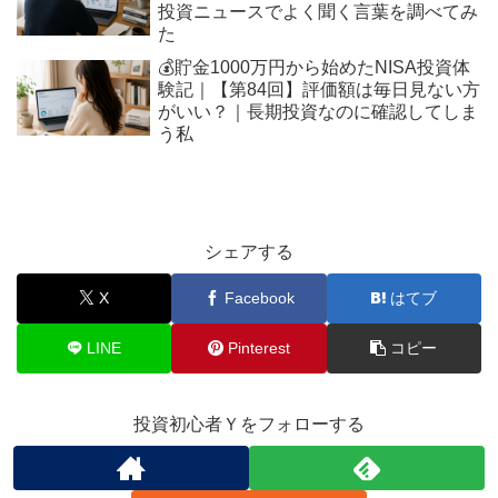
投資ニュースでよく聞く言葉を調べてみ
た
💰貯金1000万円から始めたNISA投資体
験記｜【第84回】評価額は毎日見ない方
がいい？｜長期投資なのに確認してしま
う私
シェアする
X
Facebook
はてブ
LINE
Pinterest
コピー
投資初心者Ｙをフォローする