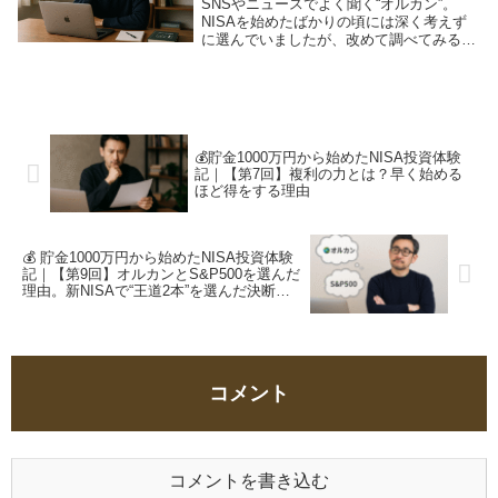
SNSやニュースでよく聞く“オルカン”。
NISAを始めたばかりの頃には深く考えず
に選んでいましたが、改めて調べてみると
その仕組みや魅力、リスクの違いに気づき
ました。初心者が実際に調べ直して感じた
ことをまとめます。
💰貯金1000万円から始めたNISA投資体験
記｜【第7回】複利の力とは？早く始める
ほど得をする理由
💰 貯金1000万円から始めたNISA投資体験
記｜【第9回】オルカンとS&P500を選んだ
理由。新NISAで“王道2本”を選んだ決断と
安心感
コメント
コメントを書き込む