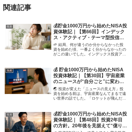
関連記事
💰貯金1000万円から始めたNISA投
投資
資体験記｜【第66回】インデック
ス・アクティブ・テーマ型投信の
違い｜初心者目線で整理してみた
🌱 結局、何が違うのか分からなかった投
資を始めた頃、一番よく分からなかったの
がこの違いでした。インデックス投資アク
ティブ投資テーマ型投信言葉はよく目にす
るのに、いざ選ぼうとすると違いが曖昧で
した。なんとなく雰囲気で選んでしまいそ
💰 貯金1000万円から始めたNISA
投資
うになる。そ...
投資体験記｜【第30回】宇宙産業
のニュースが“自分ごと”に変わっ
た日
🌏 投資が変えた「ニュースの見え方」投
資を始める前は、宇宙産業なんてまるで遠
い世界の話でした。「ロケットが飛んだ」
「民間企業が月面着陸に挑戦」──ニュー
スを聞いても、どこか他人事。でも、自分
の資産の一部を宇宙関連の投資信託に預け
💰貯金1000万円から始めたNISA投
投資
てから、世界...
資体験記｜【第48回】投資2年目
の方針。20年後を見据えて“億り
人”を目指す資産設計