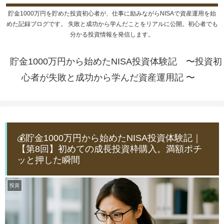
貯金1000万円を貯めた投資初心者が、仕事に励みながらNISAで資産運用を始
めた記録ブログです。 失敗と成功から学んだことをリアルに公開。初心者でも
分かる投資情報を発信します。
貯金1000万円から始めたNISA投資体験記 〜投資初
心者が失敗と成功から学んだ資産運用記 〜
💰貯金1000万円から始めたNISA投資体験記｜
【第8回】初めての成長投資枠購入。満額ポチ
ッと押した瞬間
投資