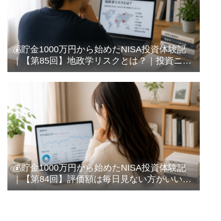
💰貯金1000万円から始めたNISA投資体験記
｜【第85回】地政学リスクとは？｜投資ニュ
ースでよく聞く言葉を調べてみた
💰貯金1000万円から始めたNISA投資体験記
｜【第84回】評価額は毎日見ない方がいい？
｜長期投資なのに確認してしまう私