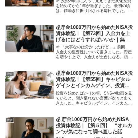
🌱 投資2年目に入って見えてきた変化投資
を始めてから1年が過ぎました。最初の頃
は、値動きに振り回される毎日でした。少
し上がれば嬉しくなり、下がれば不安にな
る。ニュースや為替を何度も確認してしま
い、投資というより「相場を追いかけてい
💰貯金1000万円から始めたNISA投
投資
る」感覚だ...
資体験記｜【第73回】入金力を上
げるにはどうすればいいか｜無理
なく続けるための考え方
🌱 「大事なのは分かったけど…」前回、
入金力の重要性について書きました。資産
を増やす上で、入金力が土台になる。頭で
は理解できても、次に出てくるのはこの疑
問でした。👉 「じゃあどうやって増やせ
ばいいのか」これは私自身も悩んだ部分で
💰貯金1000万円から始めたNISA投
投資
す。📉 いき...
資体験記｜【第55回】キャピタル
ゲインとインカムゲイン、投資ス
タイルを理解して迷いが減った話
投資を始めたばかりの頃、SNSや動画を見
ていると、聞き慣れない言葉が次々と出て
きました。キャピタルゲイン。インカムゲ
イン。テクニカル分析。ファンダメンタル
分析。どれも重要そうに聞こえるのです
が、当時の私は違いをほとんど理解してい
💰 貯金1000万円から始めたNISA
投資
ませんでした...
投資体験記｜【第５回】 “オルカ
ン”が気になって調べ直した話