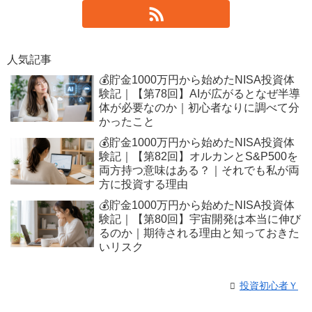
人気記事
💰貯金1000万円から始めたNISA投資体
験記｜【第78回】AIが広がるとなぜ半導
体が必要なのか｜初心者なりに調べて分
かったこと
💰貯金1000万円から始めたNISA投資体
験記｜【第82回】オルカンとS&P500を
両方持つ意味はある？｜それでも私が両
方に投資する理由
💰貯金1000万円から始めたNISA投資体
験記｜【第80回】宇宙開発は本当に伸び
るのか｜期待される理由と知っておきた
いリスク
投資初心者Ｙ