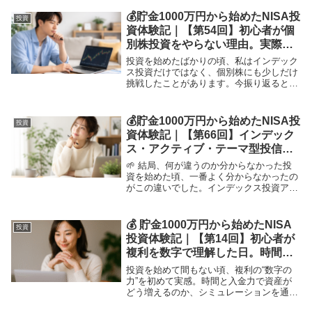
ない。そこで頼れるのが、節約＝入金力の
底上げです。節約は我慢ではなく、お金の
💰貯金1000万円から始めたNISA投
投資
置き場...
資体験記｜【第54回】初心者が個
別株投資をやらない理由。実際に
少しやって分かった“向き不向き”
投資を始めたばかりの頃、私はインデック
ス投資だけではなく、個別株にも少しだけ
挑戦したことがあります。今振り返ると、
その経験があったからこそ、今の投資スタ
イルに落ち着いたのだと思います。今回
は、個別株を否定する話ではなく、なぜ今
💰貯金1000万円から始めたNISA投
投資
の私は個別株を...
資体験記｜【第66回】インデック
ス・アクティブ・テーマ型投信の
違い｜初心者目線で整理してみた
🌱 結局、何が違うのか分からなかった投
資を始めた頃、一番よく分からなかったの
がこの違いでした。インデックス投資アク
ティブ投資テーマ型投信言葉はよく目にす
るのに、いざ選ぼうとすると違いが曖昧で
した。なんとなく雰囲気で選んでしまいそ
💰 貯金1000万円から始めたNISA
投資
うになる。そ...
投資体験記｜【第14回】初心者が
複利を数字で理解した日。時間と
入金力が資産を育てる鍵
投資を始めて間もない頃、複利の“数字の
力”を初めて実感。時間と入金力で資産が
どう増えるのか、シミュレーションを通じ
て理解した初心者の気づきを紹介。暴落の