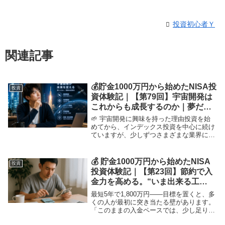
投資初心者Ｙ
関連記事
💰貯金1000万円から始めたNISA投
投資
資体験記｜【第79回】宇宙開発は
これからも成長するのか｜夢だけ
ではない未来への投資
🌱 宇宙開発に興味を持った理由投資を始
めてから、インデックス投資を中心に続け
ていますが、少しずつさまざまな業界にも
興味を持つようになりました。その中で
も、一番ワクワクしたのが宇宙開発という
分野です。子どもの頃は、宇宙といえばロ
💰 貯金1000万円から始めたNISA
投資
ケットや月面着...
投資体験記｜【第23回】節約で入
金力を高める。“いま出来る工
夫”だけで未来を変える
最短5年で1,800万円――目標を置くと、多
くの人が最初に突き当たる壁があります。
「このままの入金ペースでは、少し足りな
い」。だからといって、すぐに収入は増え