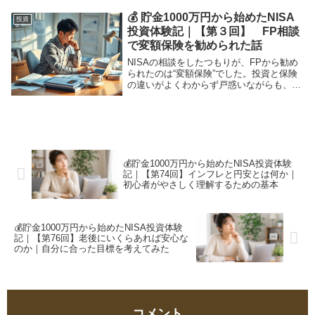
仕組みや米国株・オルカンを選んだ理由も
わかりやすく解説します。
💰 貯金1000万円から始めたNISA
投資
投資体験記｜【第３回】 FP相談
で変額保険を勧められた話
NISAの相談をしたつもりが、FPから勧め
られたのは“変額保険”でした。投資と保険
の違いがよくわからず戸惑いながらも、自
分で調べて理解したこと、そして感じた教
訓を初心者目線でまとめます。
💰貯金1000万円から始めたNISA投資体験
記｜【第74回】インフレと円安とは何か｜
初心者がやさしく理解するための基本
💰貯金1000万円から始めたNISA投資体験
記｜【第76回】老後にいくらあれば安心な
のか｜自分に合った目標を考えてみた
コメント